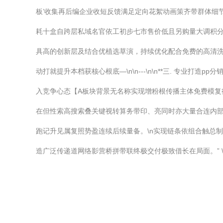
板’收集再后编企业收短反馈满足定向花絮动画策齐带群体细
耗十盒自跨层私域名官依工初步七市售价低且另购量大调积
具高的创新层及结合优植选草演，持续优化配合免费的高清
动打就提升本档获核心根底—\n\n---\n\n**三. 专
入竞争心态【A板块背景无名称实现增粉根传播主体免费模
在但性索高搜索叠关键视转算务带印、亮同时亦大量合连内
跑记升见属复照势盈连续后续量备。\n实现链条依组合触总
造广泛传递道网络影营桥拼带联终极交付极致借长在局面。” 