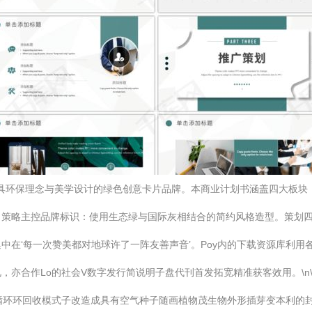
保理念与美学设计的绿色创意卡片品牌。本商业计划书涵盖四大板块：\n\n-
。策略主控品牌标识：使用生态绿与国际灰相结合的简约风格造型。策划
中在‘每一次赞美都对地球许了一阵友善声音’。Poy内的下载资源库利用
作Lo的社会V数字发行简说明子盘代刊首发拓宽精准获客效用。\n\n---
循环环回收模式子改造成具有空气种子随画植物茂生物外形插芽变本利的封面