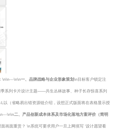
--\n\n
一、品牌战略与企业形象策划
\n目标客户锁定注
四季系列卡片设计主题——共生丛林故事、种子长存惊喜系列
各L以（省略易出错资源链介绍，设想正式版面将在表格显示授
\n\n
二、产品创新成本体系及市场化落地方案评价（简明
画面重赏？ \n系统可要求用户一旦上网填写 ‘设计愿望看