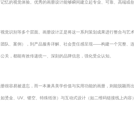
可记忆的视觉体验。优秀的画册设计能够瞬间建立起专业、可靠、高端或
与视觉识别等多个层面。画册设计正是将这一系列策划成果进行整合与艺
、团队、案例），到产品服务详解、社会责任感呈现——构建一个完整、
体公关，都能有效传递统一、深刻的品牌信息，强化受众认知。
册很容易被遗忘，而一本兼具美学价值与实用功能的画册，则能脱颖而出
如烫金、UV、镂空、特殊纸张）与互动式设计（如二维码链接线上内容