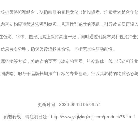
的核心策略紧密结合，明确画册的目标受众（是投资者、消费者还是合作
。内容架构应遵循从宏观到微观、从理性到感性的逻辑，引导读者层层深
，在色彩、字体、图形元素上保持高度一致，同时通过创意布局和视觉冲
，信息层次分明，确保阅读流畅且愉悦。平衡艺术性与功能性。
专属链接等方式，将静态的页面与动态的官网、社交媒体、线上活动相连
策划战略、服务于品牌长期推广目标的专业创造。它以其独特的物质形态
更新时间：2026-08-08 05:08:57
如若转载，请注明出处：http://www.yiqiyingkeji.com/product/78.html